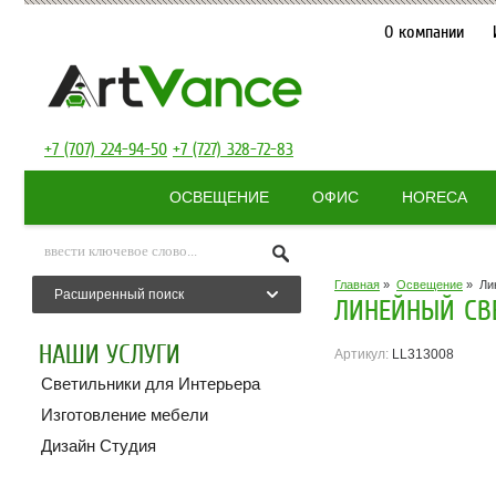
О компании
+7 (707) 224-94-50
+7 (727) 328-72-83
ОСВЕЩЕНИЕ
ОФИС
HORECA
Главная
»
Освещение
»
Ли
Расширенный поиск
ЛИНЕЙНЫЙ СВЕ
НАШИ УСЛУГИ
Артикул:
LL313008
Светильники для Интерьера
Изготовление мебели
Дизайн Студия