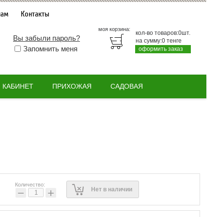
нам
Контакты
моя корзина:
кол-во товаров:
0
шт.
Вы забыли пароль?
на сумму:
0
тенге
Запомнить меня
оформить заказ
КАБИНЕТ
ПРИХОЖАЯ
САДОВАЯ
Количество:
Нет в наличии
−
+