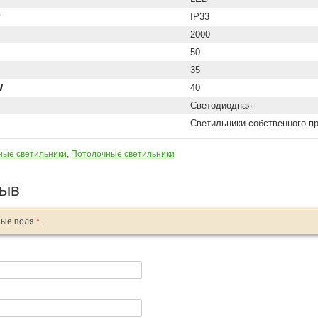
P
IP33
2000
50
35
W
40
Светодиодная
Светильники собственного п
ные светильники
,
Потолочные светильники
зыв
ные поля
*
.