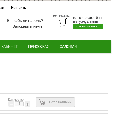
нам
Контакты
моя корзина:
кол-во товаров:
0
шт.
Вы забыли пароль?
на сумму:
0
тенге
Запомнить меня
оформить заказ
КАБИНЕТ
ПРИХОЖАЯ
САДОВАЯ
Количество:
Нет в наличии
−
+