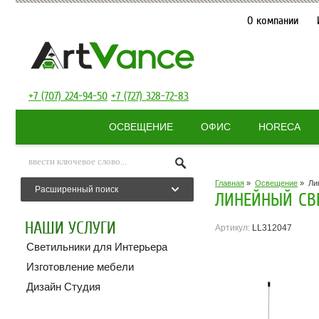
О компании
+7 (707) 224-94-50
+7 (727) 328-72-83
ОСВЕЩЕНИЕ
ОФИС
HORECA
Главная
»
Освещение
»
Ли
Расширенный поиск
ЛИНЕЙНЫЙ СВЕ
НАШИ УСЛУГИ
Артикул:
LL312047
Светильники для Интерьера
Изготовление мебели
Дизайн Студия