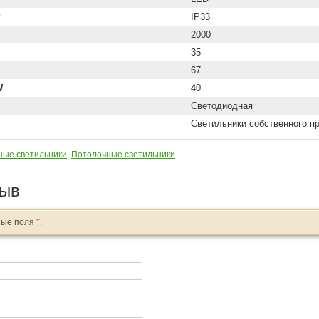
P
IP33
2000
35
67
W
40
Светодиодная
Светильники собственного п
ные светильники
,
Потолочные светильники
зыв
ные поля
*
.