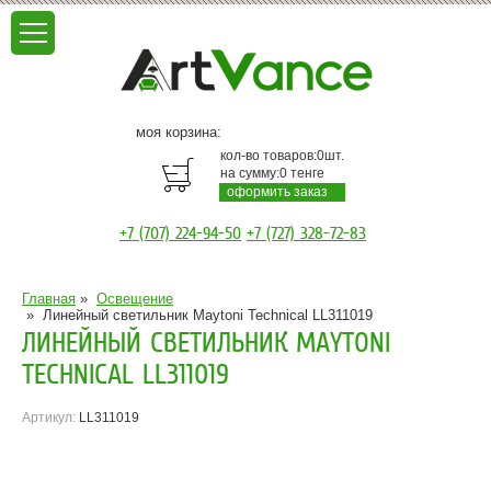
моя корзина:
кол-во товаров:
0
шт.
на сумму:
0
тенге
оформить заказ
+7 (707) 224-94-50
+7 (727) 328-72-83
Главная
»
Освещение
»
Линейный светильник Maytoni Technical LL311019
ЛИНЕЙНЫЙ СВЕТИЛЬНИК MAYTONI
TECHNICAL LL311019
Артикул:
LL311019