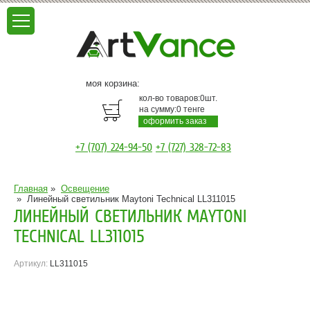
моя корзина:
кол-во товаров:
0
шт.
на сумму:
0
тенге
оформить заказ
+7 (707) 224-94-50
+7 (727) 328-72-83
Главная
»
Освещение
»
Линейный светильник Maytoni Technical LL311015
ЛИНЕЙНЫЙ СВЕТИЛЬНИК MAYTONI
TECHNICAL LL311015
Артикул:
LL311015