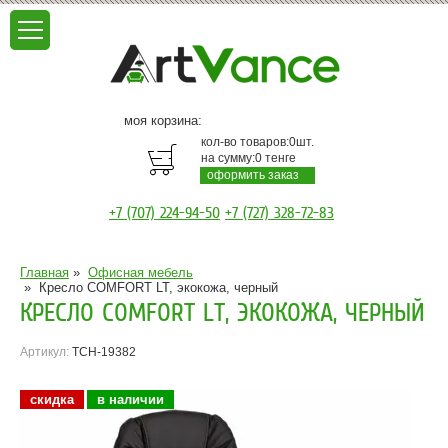
моя корзина:
кол-во товаров:
0
шт.
на сумму:
0
тенге
оформить заказ
+7 (707) 224-94-50
+7 (727) 328-72-83
Главная
»
Офисная мебель
»
Кресло COMFORT LT, экокожа, черный
КРЕСЛО COMFORT LT, ЭКОКОЖА, ЧЕРНЫЙ
Артикул:
TCH-19382
скидка
в наличии