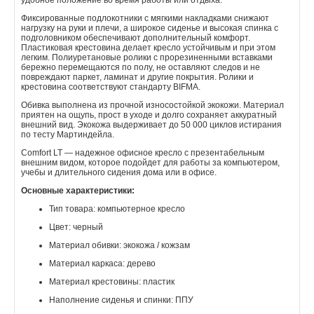
удобное положение во время работы или отдыха.
Фиксированные подлокотники с мягкими накладками снижают
нагрузку на руки и плечи, а широкое сиденье и высокая спинка с
подголовником обеспечивают дополнительный комфорт.
Пластиковая крестовина делает кресло устойчивым и при этом
легким. Полиуретановые ролики с прорезиненными вставками
бережно перемещаются по полу, не оставляют следов и не
повреждают паркет, ламинат и другие покрытия. Ролики и
крестовина соответствуют стандарту BIFMA.
Обивка выполнена из прочной износостойкой экокожи. Материал
приятен на ощупь, прост в уходе и долго сохраняет аккуратный
внешний вид. Экокожа выдерживает до 50 000 циклов истирания
по тесту Мартиндейла.
Comfort LT — надежное офисное кресло с презентабельным
внешним видом, которое подойдет для работы за компьютером,
учебы и длительного сидения дома или в офисе.
Основные характеристики:
Тип товара: компьютерное кресло
Цвет: черный
Материал обивки: экокожа / кожзам
Материал каркаса: дерево
Материал крестовины: пластик
Наполнение сиденья и спинки: ППУ