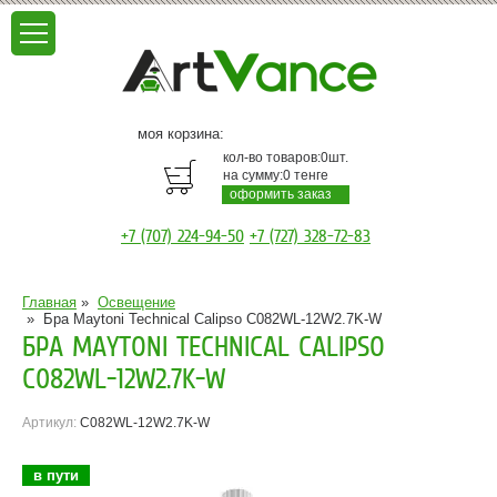
моя корзина:
кол-во товаров:
0
шт.
на сумму:
0
тенге
оформить заказ
+7 (707) 224-94-50
+7 (727) 328-72-83
Главная
»
Освещение
»
Бра Maytoni Technical Calipso C082WL-12W2.7K-W
БРА MAYTONI TECHNICAL CALIPSO
C082WL-12W2.7K-W
Артикул:
C082WL-12W2.7K-W
в пути