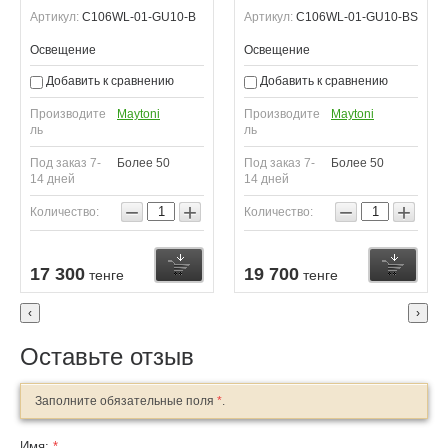
Артикул:
C106WL-01-GU10-B
Артикул:
C106WL-01-GU10-BS
Освещение
Освещение
Добавить к сравнению
Добавить к сравнению
Производите
Maytoni
Производите
Maytoni
ль
ль
Под заказ 7-
Более 50
Под заказ 7-
Более 50
14 дней
14 дней
−
+
−
+
Количество:
Количество:
Узнать о поступлении
Купить
К
17 300
19 700
тенге
тенге
‹
›
Оставьте отзыв
Заполните обязательные поля
*
.
Имя:
*