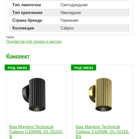
Тип лампочки
Светодиодная
Тип крепления
Накладное
Страна бренда
Германия
Коллекция
Calipso
теги:
Подсветки для зеркал и картин
Комплект
под заказ
под заказ
Бра Maytoni Technical
Бра Maytoni Technical
Calipso C106WL-01-GU10-
Calipso C106WL-01-GU10-
B
BS