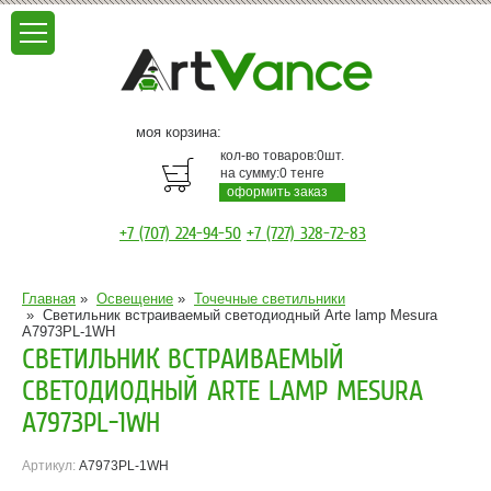
моя корзина:
кол-во товаров:
0
шт.
на сумму:
0
тенге
оформить заказ
+7 (707) 224-94-50
+7 (727) 328-72-83
Главная
»
Освещение
»
Точечные светильники
»
Светильник встраиваемый светодиодный Arte lamp Mesura
A7973PL-1WH
СВЕТИЛЬНИК ВСТРАИВАЕМЫЙ
СВЕТОДИОДНЫЙ ARTE LAMP MESURA
A7973PL-1WH
Артикул:
A7973PL-1WH