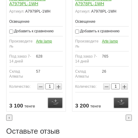
A7979PL-1WH
A7978PL-1WH
Артикул:
A7979PL-1WH
Артикул:
A7978PL-1WH
Освещение
Освещение
Добавить к сравнению
Добавить к сравнению
Производите
Arte lamp
Производите
Arte lamp
ль
ль
Под заказ 7-
628
Под заказ 7-
765
14 дней
14 дней
Склад
57
Склад
26
Алматы
Алматы
−
+
−
+
Количество:
Количество:
Купить
Купить
К
3 100
3 200
тенге
тенге
‹
›
Оставьте отзыв