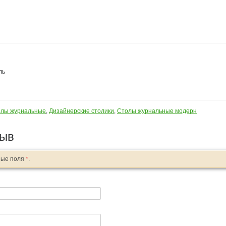
ль
лы журнальные
,
Дизайнерские столики
,
Столы журнальные модерн
зыв
ные поля
*
.