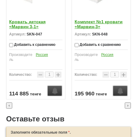
Кровать детская
Комплект №1 кровати
«Марвин 3-1»
«Марвин-3»
Артикул:
SKN-047
Артикул:
SKN-048
Добавить к сравнению
Добавить к сравнению
Производите
Россия
Производите
Россия
ль
ль
−
+
−
+
Количество:
Количество:
Узнать о поступлении
Узнать о поступлении
У
114 885
195 960
тенге
тенге
‹
›
Оставьте отзыв
Заполните обязательные поля
*
.