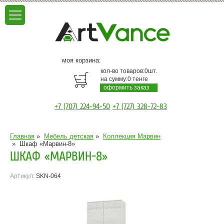
моя корзина:
кол-во товаров:
0
шт.
на сумму:
0
тенге
оформить заказ
+7 (707) 224-94-50
+7 (727) 328-72-83
Главная
»
Мебель детская
»
Коллекция Марвин
»
Шкаф «Марвин-8»
ШКАФ «МАРВИН-8»
Артикул:
SKN-064