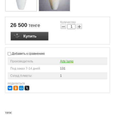
Количество:
26 500
тенге
−
+
Купить
Добавить к сравнению
Производитель
Arte lamp
Под заказ 7-14 дней
131
Склад Алматы
1
поделиться
теги: