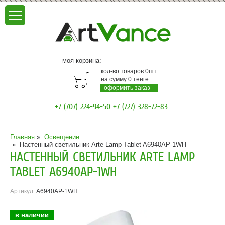
моя корзина:
кол-во товаров:
0
шт.
на сумму:
0
тенге
оформить заказ
+7 (707) 224-94-50
+7 (727) 328-72-83
Главная
»
Освещение
»
Настенный светильник Arte Lamp Tablet A6940AP-1WH
НАСТЕННЫЙ СВЕТИЛЬНИК ARTE LAMP
TABLET A6940AP-1WH
Артикул:
A6940AP-1WH
в наличии