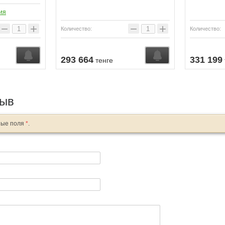
ия
−
+
−
+
Количество:
Количество:
Узнать о поступлении
Узнать о поступл
293 664
331 199
тенге
зыв
ные поля
*
.