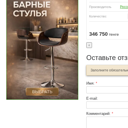
Росс
Производитель
Количество:
Узнать о поступлении
Узнать о поступлении
346 750
тенге
‹
Оставьте от
Заполните обязатель
Имя:
*
E-mail:
Комментарий:
*