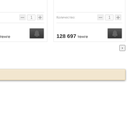
−
+
−
+
Количество:
ении
Узнать о поступлении
Узнать о
128 697
тенге
тенге
›