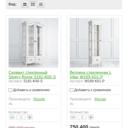
Вид:
Сервант стеклянный
Витрина стеклянная L
Silvery Rome S181-K00-S
Villar W189-K01-P
Артикул:
S181-K00-S
Артикул:
W189-K01-P
Добавить к сравнению
Добавить к сравнению
Производите
Россия
Производите
Россия
ль
ль
Количество:
Количество:
−
+
−
+
750 400
тенге
890 400
тенге