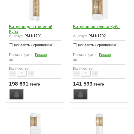
Витрина для гостиной
Витрина навесная Куба
Куба
Артикул:
PM-K1701
Артикул:
PM-K1702
Добавить к сравнению
Добавить к сравнению
Производите
Россия
Производите
Россия
ль
ль
Количество:
Количество:
−
+
−
+
198 691
141 593
тенге
тенге