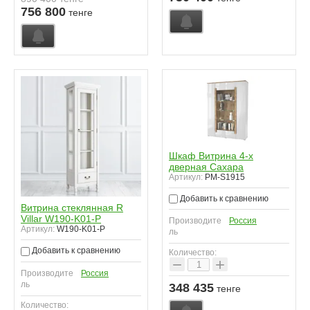
756 800
тенге
Шкаф Витрина 4-х
дверная Сахара
Артикул:
PM-S1915
Добавить к сравнению
Витрина стеклянная R
Villar W190-K01-P
Производите
Россия
Артикул:
W190-K01-P
ль
Добавить к сравнению
Количество:
−
+
Производите
Россия
ль
348 435
тенге
Количество: